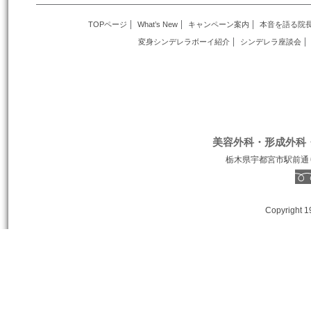
TOPページ
What’s New
キャンペーン案内
本音を語る院
変身シンデレラボーイ紹介
シンデレラ座談会
美容外科・形成外科
栃木県宇都宮市駅前通り１丁
Copyright 1