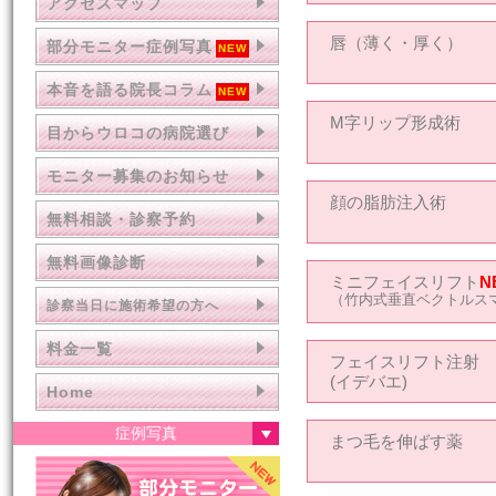
アクセスマップ
唇（薄く・厚く）
部分モニター症例写真
本音を語る院長コラム
M字リップ形成術
目からウロコの病院選び
モニター募集のお知らせ
顔の脂肪注入術
無料相談・診察予約
無料画像診断
ミニフェイスリフト
N
（竹内式垂直ベクトルス
診察当日に施術希望の方へ
料金一覧
フェイスリフト注射
(イデバエ)
Home
症例写真
まつ毛を伸ばす薬