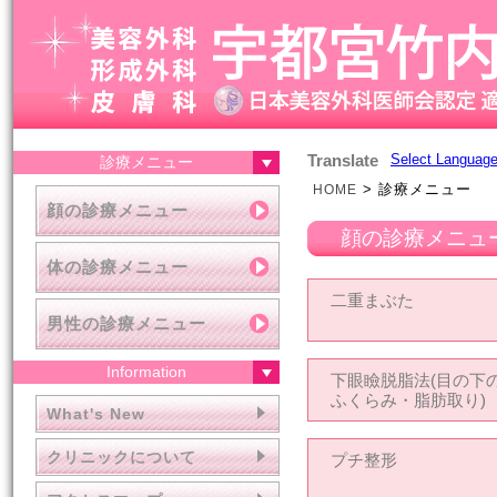
Translate
Select Languag
診療メニュー
>
診療メニュー
HOME
顔の診療メニュー
顔の診療メニュ
体の診療メニュー
二重まぶた
男性の診療メニュー
Information
下眼瞼脱脂法(目の下
ふくらみ・脂肪取り)
What's New
クリニックについて
プチ整形