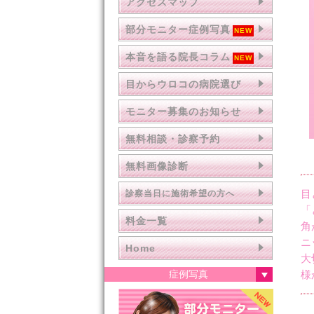
アクセスマップ
部分モニター症例写真
本音を語る院長コラム
目からウロコの病院選び
モニター募集のお知らせ
無料相談・診察予約
無料画像診断
目
診察当日に施術希望の方へ
「
料金一覧
角
ニ
Home
大
症例写真
様