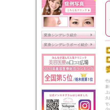
変身シンデレラ紹介
変身シンデレラボーイ紹介
竹
新
上
久
せ
少