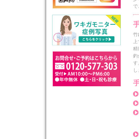
で
竹
上
精
釣
す
し