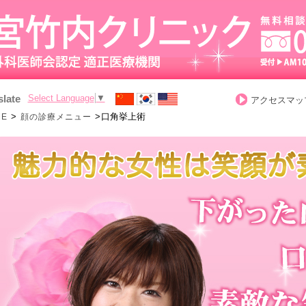
slate
Select Language
▼
アクセスマッ
>
>
口角挙上術
ME
顔の診療メニュー