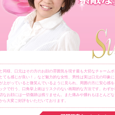
と同様、口元はその方のお顔の雰囲気を現す最も大切なチャームポ
とても感じが良い！」など魅力的な女性、男性は実は口元の印象に
が上がっていると微笑んでいるように見られ、周囲の方に安心感を
ックで行う、口角挙上術はリスクのない画期的な方法です。わずか
切なお顔には一切傷跡は残リません。また痛みや腫れもほとんどな
から大変ご好評をいただいております。