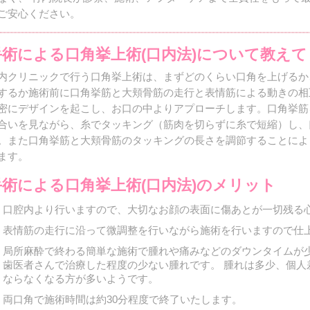
ご安心ください。
手術による口角挙上術(口内法)について教えて
内クリニックで行う口角挙上術は、まずどのくらい口角を上げるか
するか施術前に口角挙筋と大頬骨筋の走行と表情筋による動きの相
密にデザインを起こし、お口の中よりアプローチします。口角挙筋
合いを見ながら、糸でタッキング（筋肉を切らずに糸で短縮）し、
。また口角挙筋と大頬骨筋のタッキングの長さを調節することによ
ます。
手術による口角挙上術(口内法)のメリット
口腔内より行いますので、大切なお顔の表面に傷あとが一切残る
表情筋の走行に沿って微調整を行いながら施術を行いますので仕
局所麻酔で終わる簡単な施術で腫れや痛みなどのダウンタイムが少
歯医者さんで治療した程度の少ない腫れです。 腫れは多少、個人
ならなくなる方が多いようです。
両口角で施術時間は約30分程度で終了いたします。