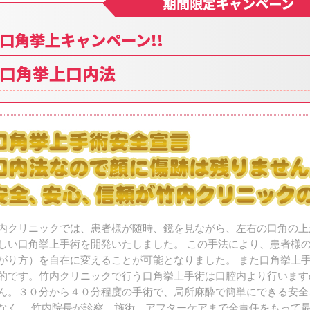
期間限定キャンペーン
口角挙上キャンペーン!!
口角挙上口内法
内クリニックでは、患者様が随時、鏡を見ながら、左右の口角の上
しい口角挙上手術を開発いたしました。 この手法により、患者様
がり方）を自在に変えることが可能となりました。 また口角挙上
的です。竹内クリニックで行う口角挙上手術は口腔内より行います
ん。３０分から４０分程度の手術で、局所麻酔で簡単にできる安全
なく、 竹内院長が診察、施術、アフターケアまで全責任をもって