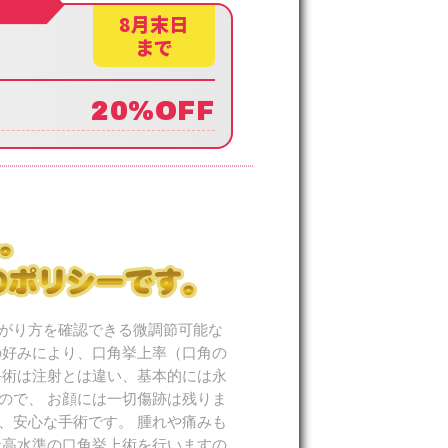
8月末日
まで
20%OFF
がり方を確認できる微調節可能な
の好みにより、口角挙上率（口角の
手術は注射とは違い、基本的には永
ので、 お顔には一切傷跡は残りま
、安心な手術です。 腫れや痛みも
最高水準の口角挙上術を行いますの