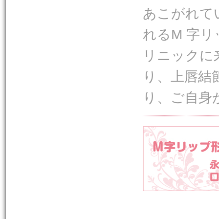
あこがれて
れるM 字
リニックに
り、上唇結
り、ご自身