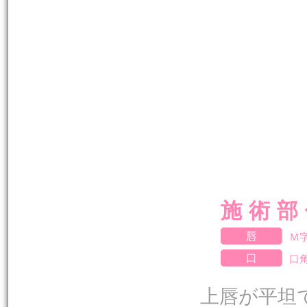
施術部
唇
Ｍ
口
口
上唇が平坦