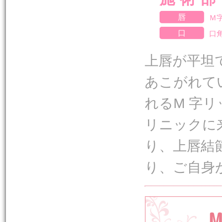
唇
Ｍ
口
口
上唇が平坦
あこがれて
れるM 字
リニックに
り、上唇結
り、ご自身