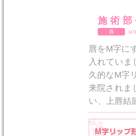
施術部
唇
Ｍ
唇をM字に
入れていま
久的なM字
来院されま
い、上唇結