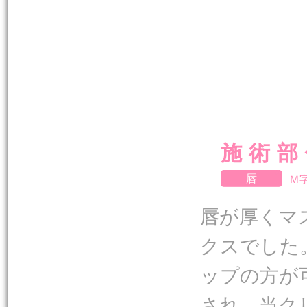
施術部
唇
Ｍ
唇が厚くマ
クスでした
ップの方が
され、当ク