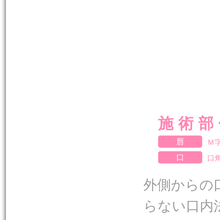
施術部
唇
Ｍ
口
口
外側からの
らない口内