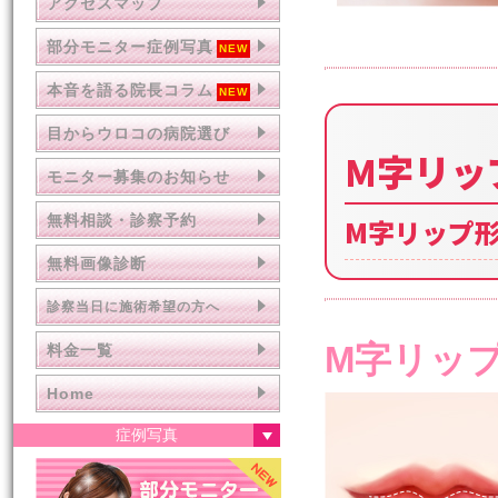
アクセスマップ
部分モニター症例写真
本音を語る院長コラム
目からウロコの病院選び
M字リッ
モニター募集のお知らせ
無料相談・診察予約
M字リップ
無料画像診断
診察当日に施術希望の方へ
M字リッ
料金一覧
Home
症例写真