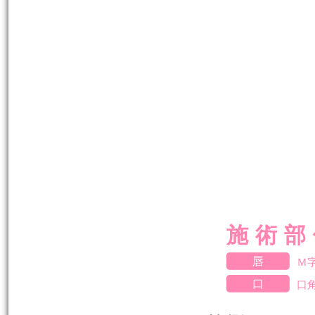
施術部
唇
Ｍ
口
口