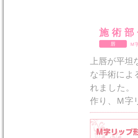
施術部
唇
Ｍ
上唇が平坦
な手術によ
れました。
作り、Ｍ字