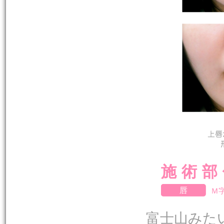
施術部
唇
Ｍ
富士山みた