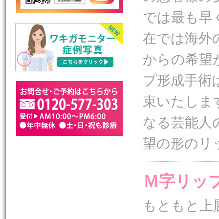
では最も早
在では海外
からの希望
プ形成手術
束いたしま
なる芸能人
望の形のリ
Ｍ字リッ
もともと上