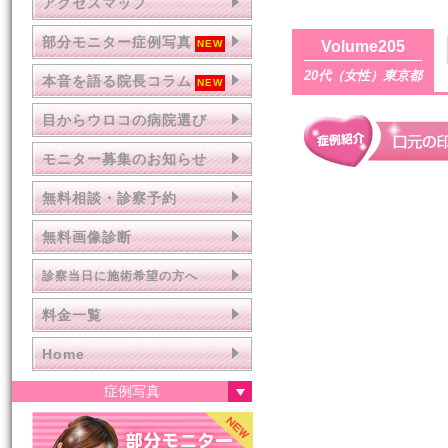
アクセスマップ
部分モニター症例写真
Volume205
20代（女性）東京都
本音を語る院長コラム
目からウロコの病院選び
モニター募集のお知らせ
無料相談・診察予約
無料画像診断
診察当日に施術希望の方へ
料金一覧
Home
症例写真