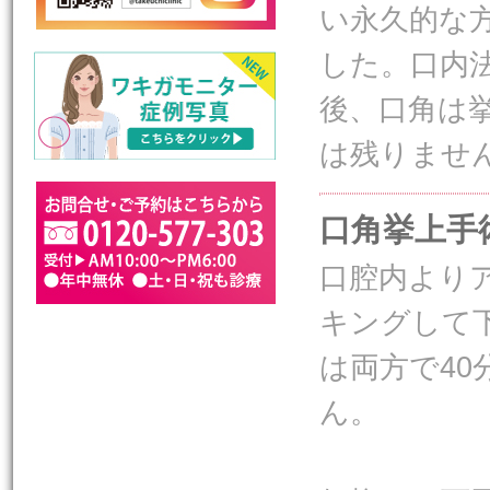
い永久的な
した。口内
後、口角は
は残りませ
口角挙上手
口腔内より
キングして
は両方で4
ん。