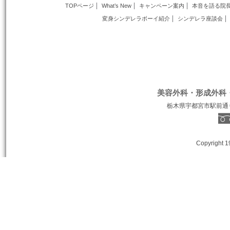
TOPページ
What’s New
キャンペーン案内
本音を語る院
変身シンデレラボーイ紹介
シンデレラ座談会
美容外科・形成外科
栃木県宇都宮市駅前通り１丁
Copyright 1