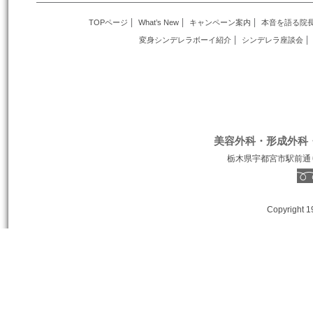
TOPページ
What’s New
キャンペーン案内
本音を語る院
変身シンデレラボーイ紹介
シンデレラ座談会
美容外科・形成外科
栃木県宇都宮市駅前通り１丁
Copyright 1