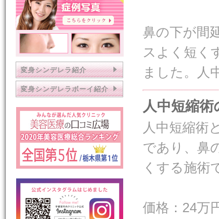
鼻の下が間
スよく短く
ました。人
変身シンデレラ紹介
変身シンデレラボーイ紹介
人中短縮術
人中短縮術
であり、鼻
くする施術
価格：24万