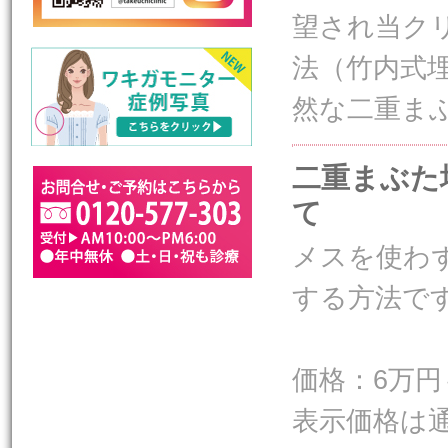
望され当ク
法（竹内式
然な二重ま
二重まぶた
て
メスを使わ
する方法で
価格：6万円
表示価格は