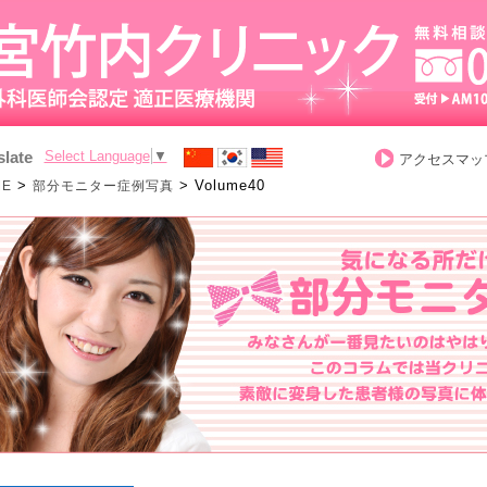
slate
Select Language
▼
アクセスマッ
>
>
Volume40
ME
部分モニター症例写真