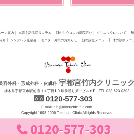
ペーン案内
本音を語る院長コラム
目からウロコの病院選び
クリニックについて
無
紹介
シンデレラ座談会
モニター募集のお知らせ
顔の診療メニュー
体の診療メニ
宇都宮竹内クリニッ
美容外科・形成外科・皮膚科
栃木県宇都宮市駅前通り１丁目1-9 駅前通り第一ビル６F TEL.028-623-0303
0120-577-303
E-mail:info@takeuchiclinic.com
Copyright 1998-2006 Takeuchi Clinic.Allrights Reserved
0120-577-303