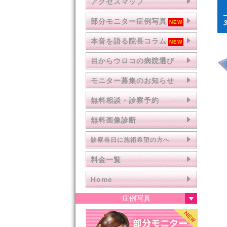
アクセスマップ
部分モニター症例写真
本音を語る院長コラム
目からウロコの病院選び
モニター募集のお知らせ
無料相談・診察予約
無料画像診断
診察当日に施術希望の方へ
料金一覧
Home
症例写真