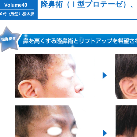
隆鼻術（Ｉ型プロテーゼ）
Volume40
30代（男性）栃木県