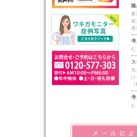
隆
鼻
抜
表
考
む
ス
当
け
（
考
む