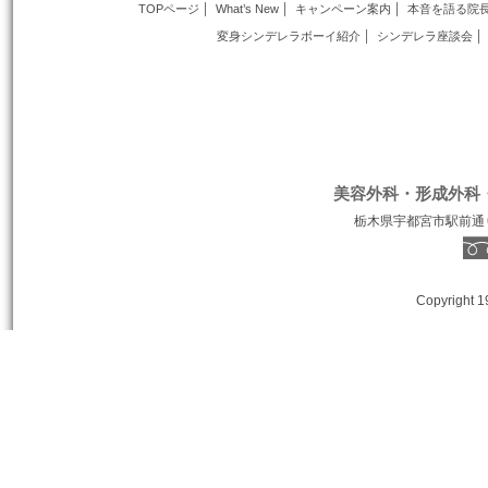
TOPページ
What’s New
キャンペーン案内
本音を語る院
変身シンデレラボーイ紹介
シンデレラ座談会
美容外科・形成外科
栃木県宇都宮市駅前通り１丁
Copyright 1