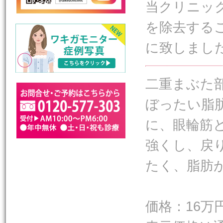
当クリニッ
を除去する
に致しまし
二重まぶた
ぼったい脂
に、眼輪筋
強くし、戻
たく、脂肪
価格：16万