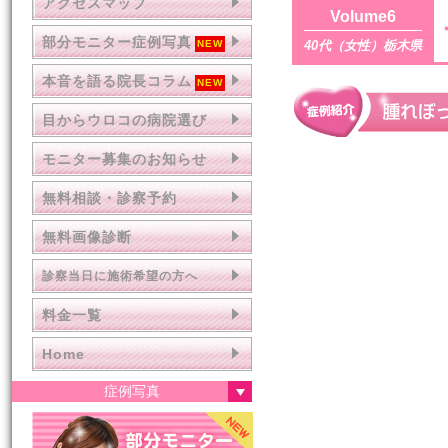
アクセスマップ
Volume6
部分モニター症例写真
40代（女性）栃木県
本音を語る院長コラム
目からウロコの病院選び
モニター募集のお知らせ
無料相談・診察予約
無料画像診断
診察当日に施術希望の方へ
料金一覧
Home
症例写真