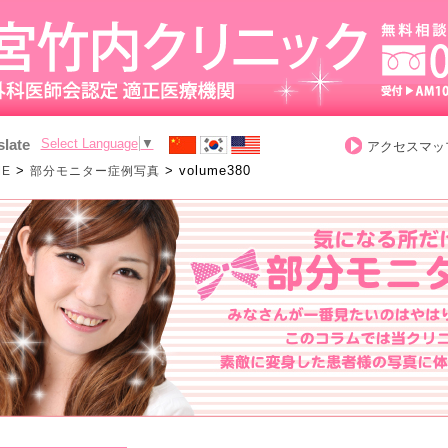
slate
Select Language
▼
アクセスマッ
>
>
volume380
ME
部分モニター症例写真