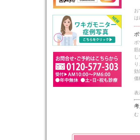
お
は
ボ
ボ
筋
し
り
効
価
表
考
む