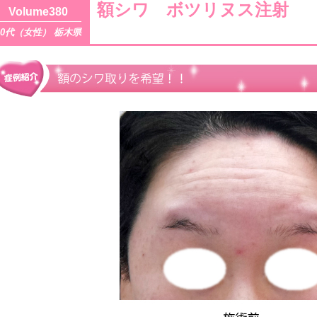
額シワ ボツリヌス注射
Volume380
20代（女性） 栃木県