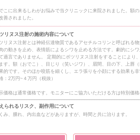
でこに出来るしわがお悩みで当クリニックに来院されました。額の
改善されました。
ツリヌス注射の施術内容について
ツリヌス注射とは神経伝達物質であるアセチルコリンと呼ばれる物
肉の動きを止め、表情筋によるシワを止める方法です。劇的にシワ
て過言でありません。 定期的にボツリヌス注射をすることにより
ます。額（おでこ）、目じり（笑いジワ）、眉間、目の下、上唇（
果的です。そのほか咬筋を細くし、エラ張りを小顔にする効果も非
格：2万円~４万円（税抜）
示価格は通常価格です。モニターにご協力いただける方は特別価格
えられるリスク、副作用について
くみ、腫れ、内出血などがありますが、時間と共に治ります。