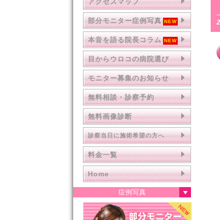
アクセスマップ
部分モニター症例写真
本音を語る院長コラム
目からウロコの病院選び
モニター募集のお知らせ
無料相談・診察予約
無料画像診断
診察当日に施術希望の方へ
料金一覧
Home
症例写真