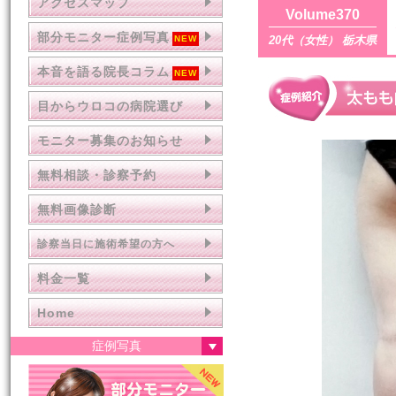
アクセスマップ
Volume370
部分モニター症例写真
20代（女性） 栃木県
本音を語る院長コラム
目からウロコの病院選び
モニター募集のお知らせ
無料相談・診察予約
無料画像診断
診察当日に施術希望の方へ
料金一覧
Home
症例写真