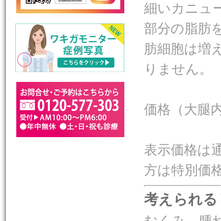
細いカニュ
部分の脂肪
肪細胞は増
りません。
価格（大腿内
表示価格は
方は特別価
考えられる
むくみ、腫