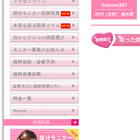
アクセスマップ
Volume307
部分モニター症例写真
20代（女性） 栃木県
本音を語る院長コラム
目からウロコの病院選び
モニター募集のお知らせ
無料相談・診察予約
無料画像診断
診察当日に施術希望の方へ
料金一覧
Home
症例写真