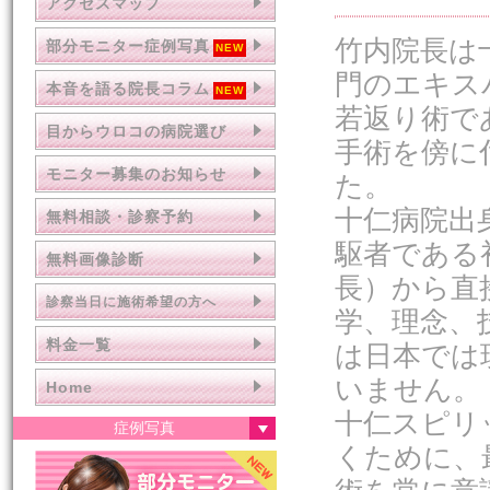
アクセスマップ
竹内院長は
部分モニター症例写真
門のエキス
本音を語る院長コラム
若返り術で
目からウロコの病院選び
手術を傍に
モニター募集のお知らせ
た。
十仁病院出
無料相談・診察予約
駆者である
無料画像診断
長）から直
診察当日に施術希望の方へ
学、理念、
料金一覧
は日本では
いません。
Home
十仁スピリ
症例写真
くために、