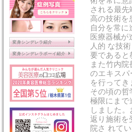
術を常に意
される最先
高の技術を
自分を常に
医療器械が
変身シンデレラ紹介
人的 な技
要であると
変身シンデレラボーイ紹介
また竹内院
のエキスパ
を行ってき
その頃の哲
極限にまで
しました。
返り施術を
院さ れて