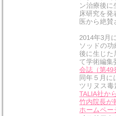
ン治療後に
床研究を発
医から絶賛
2014年3
ソッドの功
後に生じた
て学術編集
会誌（第4
同年５月に
ツリヌス毒
TALIA社
竹内院長が執
ホームペー