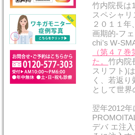
竹内院長は
スペシャリ
２０１１年
画期的-フェ
chi’s W
（第４７巻
た。
竹内院
スリフト)
く、若返り
として世界
翌年201
PROMOITA
デバ エ注