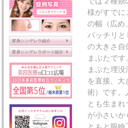
では２種類
様がすでに
の幅（広め
パッチリと
変身シンデレラ紹介
の大きさ自
変身シンデレラボーイ紹介
まぶたです
まぶた埋没
を直接、大
術）です。
とも生まれ
が小さいか
ともと眼瞼