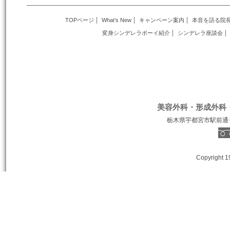
TOPページ
What’s New
キャンペーン案内
本音を語る院
変身シンデレラボーイ紹介
シンデレラ座談会
美容外科・形成外科
栃木県宇都宮市駅前通り１丁
Copyright 1