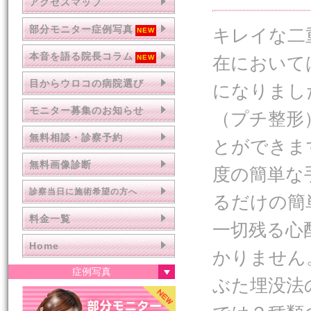
アクセスマップ
部分モニター症例写真
キレイな二
本音を語る院長コラム
在において
目からウロコの病院選び
になりまし
モニター募集のお知らせ
（プチ整形
無料相談・診察予約
とができま
無料画像診断
度の簡単な
診察当日に施術希望の方へ
るだけの簡
料金一覧
一切残る心
Home
かりません
症例写真
ぶた埋没法