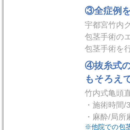
③全症例
宇都宮竹内
包茎手術の
包茎手術を
④抜糸式
もそろえ
竹内式亀頭
・施術時間/
・麻酔/局
※他院での包