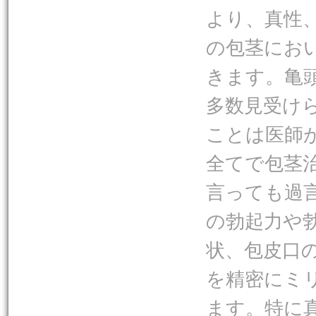
より、真性
の包茎にお
きます。亀
多数見受け
ことは医師
全てで包茎
言っても過
の勃起力や
状、包皮口
を精密にミ
ます。特に