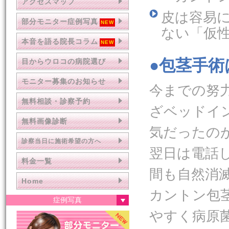
アクセスマップ
皮は容易
部分モニター症例写真
ない「仮
本音を語る院長コラム
●包茎手
目からウロコの病院選び
モニター募集のお知らせ
今までの努
無料相談・診察予約
ざベッドイ
無料画像診断
気だったの
診察当日に施術希望の方へ
翌日は電話
料金一覧
間も自然消
Home
カントン包
症例写真
やすく病原