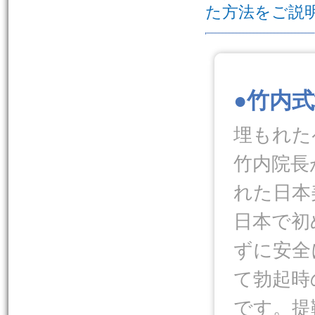
た方法をご説
.
●竹内
埋もれた
竹内院長
れた日本
日本で初
ずに安全
て勃起時
です。提