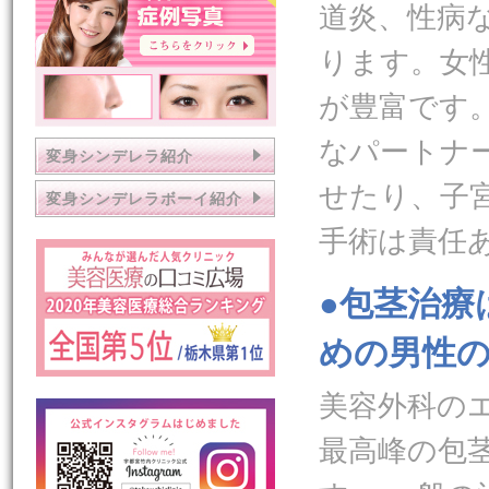
道炎、性病
ります。女
が豊富です
なパートナ
変身シンデレラ紹介
せたり、子
変身シンデレラボーイ紹介
手術は責任
●包茎治
めの男性
美容外科の
最高峰の包