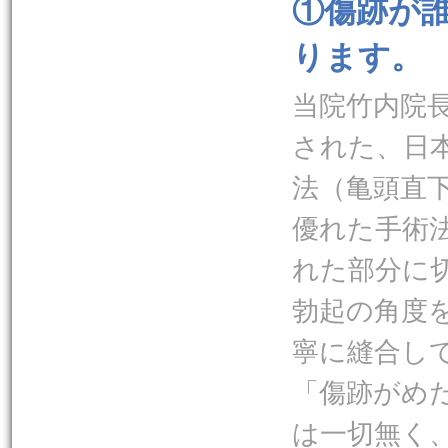
①傷跡が
ります。
当院竹内院
された、日
法（亀頭直
優れた手術
れた部分に
勃起の角度
寧に縫合し
「傷跡がめ
は一切無く