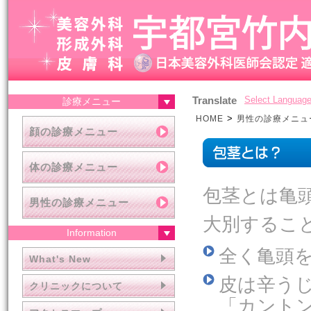
Translate
Select Languag
診療メニュー
>
HOME
男性の診療メニュ
顔の診療メニュー
体の診療メニュー
包茎とは亀
男性の診療メニュー
大別するこ
Information
全く亀頭
What's New
皮は辛う
クリニックについて
「カント