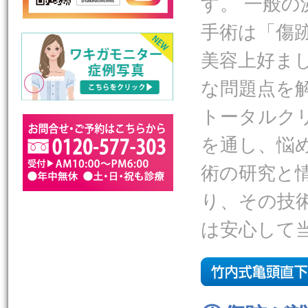
す。 一般
手術は「傷
美容上好ま
な問題点を
トータルク
を通し、悩
術の研究と
り、その技
は安心して