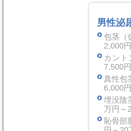
.
男性泌
包
2,00
カ
7,50
真
6,00
埋没陰
万円～
恥
円～2