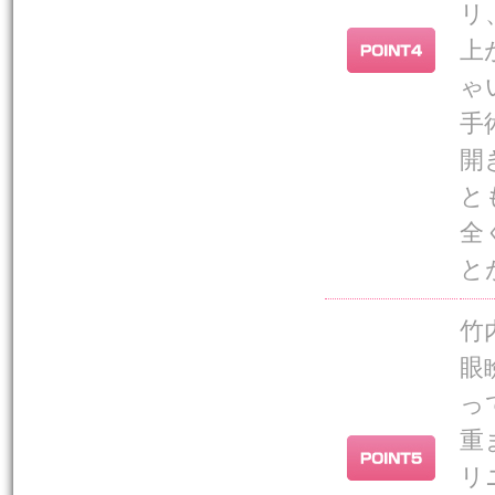
リ
上
ゃ
手
開
と
全
と
竹
眼
っ
重
リ