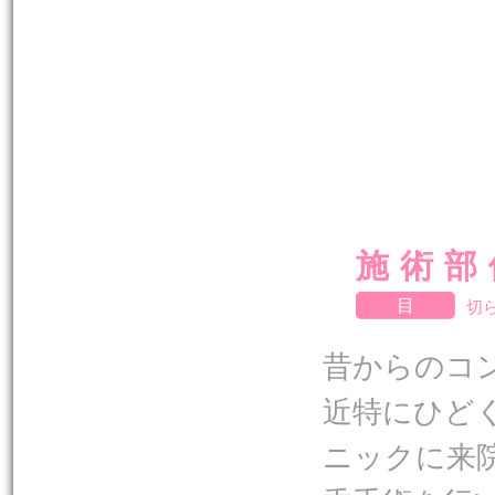
施術部
目
切
昔からのコ
近特にひど
ニックに来