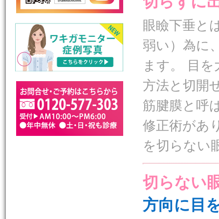
切らずに
眼瞼下垂と
弱い）為に
ます。 目
方法と切開
筋腱膜と呼
修正術があ
を切らない
切らない
方向に目を