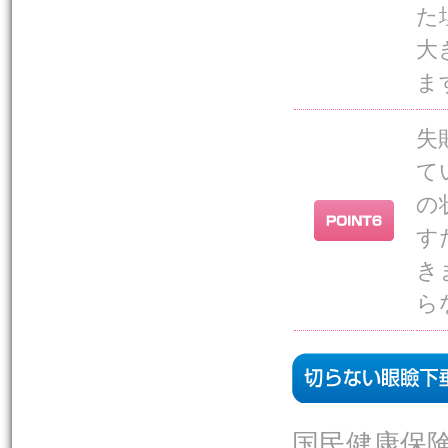
た
大
ま
失
て
の
す
き
ら
国民健康保