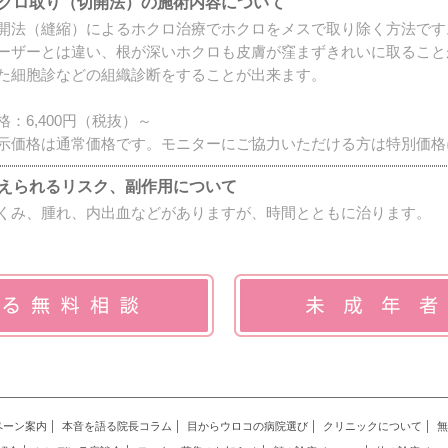
クロ取り（切開法）の施術内容について
開法（縫縮）によるホクロ治療でホクロをメスで取り除く方法です
ーザーとは違い、根が深いホクロも皮膚が窪まずきれいに取ること
た細胞診などの組織診断をすることが出来ます。
格：6,400円（税抜）～
示価格は通常価格です。モニターにご協力いただける方は特別価格
えられるリスク、副作用について
くみ、腫れ、内出血などがありますが、時間とともに治ります。
ペーン案内
本音を語る院長コラム
目からウロコの病院選び
クリニックについて
無