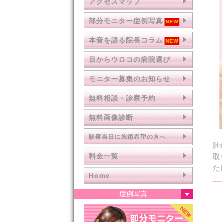
アクセスマップ
部分モニター症例写真
本音を語る院長コラム
目からウロコの病院選び
モニター募集のお知らせ
無料相談・診察予約
無料画像診断
診察当日に施術希望の方へ
腫
料金一覧
取
た
Home
症例写真