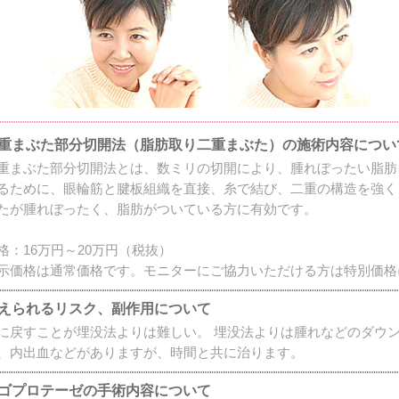
重まぶた部分切開法（脂肪取り二重まぶた）の施術内容につい
重まぶた部分切開法とは、数ミリの切開により、腫れぼったい脂肪
るために、眼輪筋と腱板組織を直接、糸で結び、二重の構造を強く
たが腫れぼったく、脂肪がついている方に有効です。
格：16万円～20万円（税抜）
示価格は通常価格です。モニターにご協力いただける方は特別価格
えられるリスク、副作用について
に戻すことが埋没法よりは難しい。 埋没法よりは腫れなどのダウン
、内出血などがありますが、時間と共に治ります。
ゴプロテーゼの手術内容について