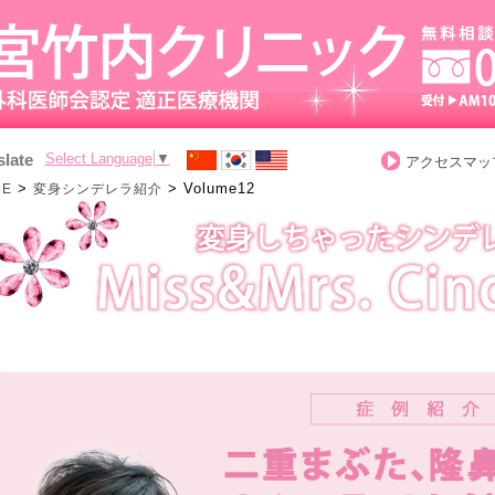
slate
Select Language
▼
アクセスマッ
>
>
Volume12
ME
変身シンデレラ紹介