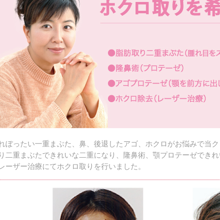
れぼったい一重まぶた、鼻、後退したアゴ、ホクロがお悩みで当ク
り二重まぶたできれいな二重になり、隆鼻術、顎プロテーゼできれ
レーザー治療にてホクロ取りを行いました。