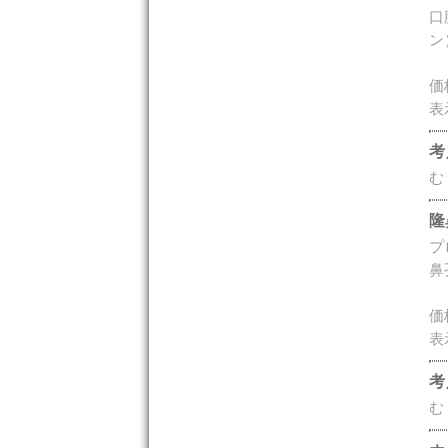
口
ン
価
表
考
む
隆
プ
鼻
価
表
考
む