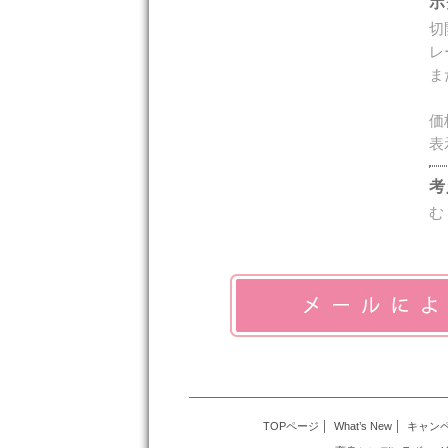
ホ
切
レ
ま
価
表
考
む
TOPページ
What’s New
キャン