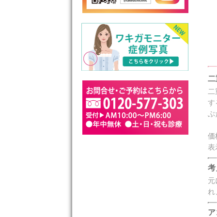
二
二
す
ぶ
価
表
考
元
れ
ア