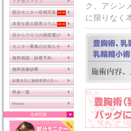
アクセスマップ
ク、アシン
部分モニター症例写真
に限りなく
本音を語る院長コラム
目からウロコの病院選び
モニター募集のお知らせ
無料相談・診察予約
無料画像診断
診察当日に施術希望の方へ
料金一覧
Home
症例写真