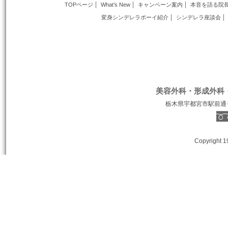
TOPページ
What’s New
キャンペーン案内
本音を語る院
変身シンデレラボーイ紹介
シンデレラ座談会
美容外科・形成外科
栃木県宇都宮市駅前通り１丁
Copyright 1