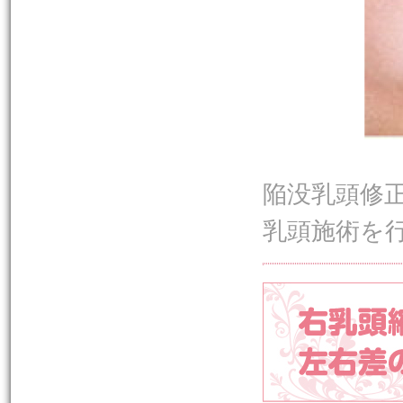
陥没乳頭修
乳頭施術を