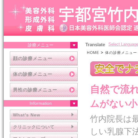
Translate
Select Languag
診療メニュー
>
HOME
体の診療メニュー
顔の診療メニュー
体の診療メニュー
自然で流
男性の診療メニュー
ムがない小
Information
What's New
竹内院長は
クリニックについて
しい乳腺下