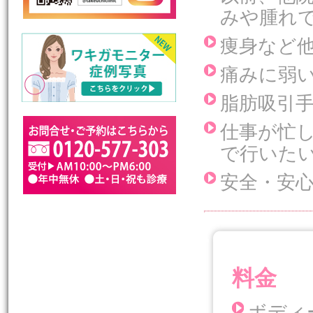
みや腫れ
痩身など
痛みに弱
脂肪吸引
仕事が忙
で行いた
安全・安
.
料金
ボディー