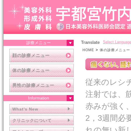
Translate
Select Languag
診療メニュー
>
HOME
体の診療メニュー
顔の診療メニュー
体の診療メニュー
従来のレシ
男性の診療メニュー
注射では、
Information
赤みが強く
What's New
2，3週間必
クリニックについて
れの無い新