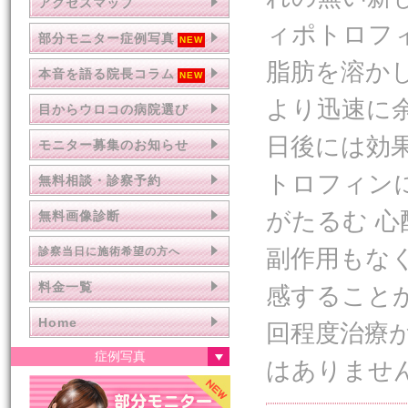
アクセスマップ
ィポトロフ
部分モニター症例写真
脂肪を溶か
本音を語る院長コラム
より迅速に
目からウロコの病院選び
日後には効
モニター募集のお知らせ
トロフィン
無料相談・診察予約
がたるむ 
無料画像診断
副作用もな
診察当日に施術希望の方へ
料金一覧
感すること
Home
回程度治療
症例写真
はありませ